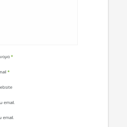
νομα
*
mail
*
ebsite
 email.
 email.