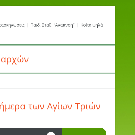
τασκηνώσεις
Παιδ. Σταθ. “Αναπνοή”
Κοίτα ψηλά
ραρχών
ήμερα των Αγίων Τριών