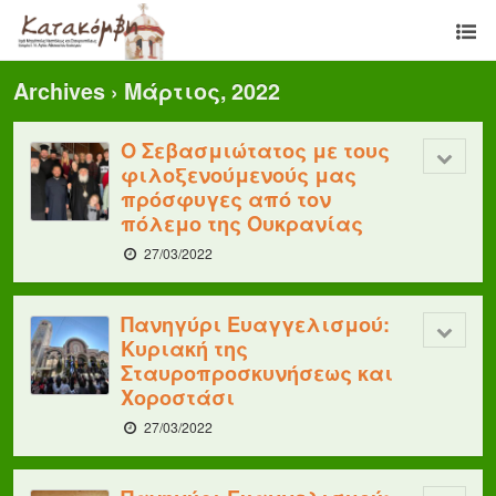
Archives › Μάρτιος, 2022
Ο Σεβασμιώτατος με τους
φιλοξενούμενούς μας
πρόσφυγες από τον
πόλεμο της Ουκρανίας
27/03/2022
Πανηγύρι Ευαγγελισμού:
Κυριακή της
Σταυροπροσκυνήσεως και
Χοροστάσι
27/03/2022