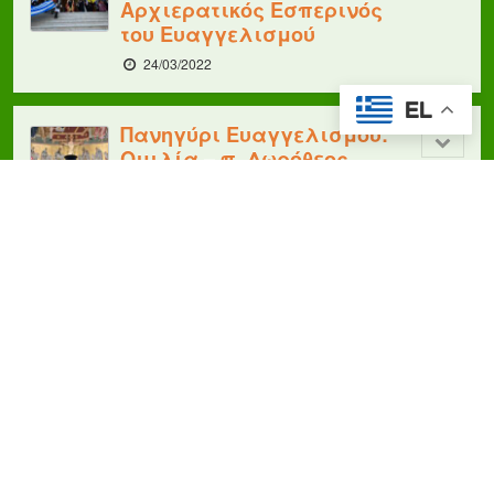
Αρχιερατικός Εσπερινός
του Ευαγγελισμού
24/03/2022
EL
Πανηγύρι Ευαγγελισμού:
Ομιλία – π. Δωρόθεος
Πάπαρης: “Ο χαρακτήρας
της Ορθόδοξης
Πνευματικότητας”
23/03/2022
Πανηγύρι Ευαγγελισμού:
Ομιλία Ιάκωβου Μαρτίδη
– “Αλλάζω τον εαυτό μου,
αλλάζω τον κόσμο όλο”
21/03/2022