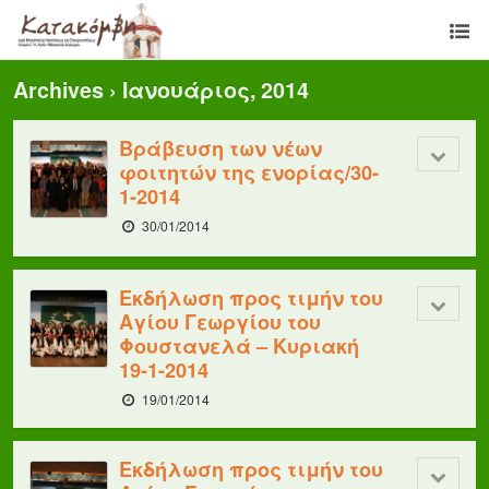
Archives › Ιανουάριος, 2014
Βράβευση των νέων
φοιτητών της ενορίας/30-
1-2014
30/01/2014
Εκδήλωση προς τιμήν του
Αγίου Γεωργίου του
Φουστανελά – Κυριακή
19-1-2014
19/01/2014
Εκδήλωση προς τιμήν του