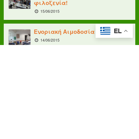
φιλοξενία!
15/06/2015
Ενοριακή Αιμοδοσία
EL
14/06/2015
Λήξη Σεμιναρίων
Επιμόρφωσης Στελεχών
Νεανικού Έργου για το
2015
09/06/2015
Η Κατακόμβη κι η
Διακονία Αγάπης στο
Φεστιβάλ Φαγητού Food