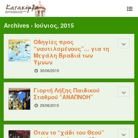
Archives › Ιούνιος, 2015
Οδηγίες προς
“ναυτιλομένους”… για τη
Μεγάλη Βραδιά των
Ύμνων
30/06/2015
Γιορτή Λήξης Παιδικού
Σταθμού “ΑΝΑΠΝΟΗ”
29/06/2015
Όταν το “χάδι του Θεού”