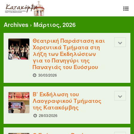
Archives › Μάρτιος, 2026
Θεατρική Παράσταση και
Χορευτικά Τμήματα στη
λήξη των Εκδηλώσεων
για το Πανηγύρι της
Παναγιάς του Ευόσμου
30/03/2026
Β’ Εκδήλωση του
Λαογραφικού Τμήματος
της Κατακόμβης
28/03/2026