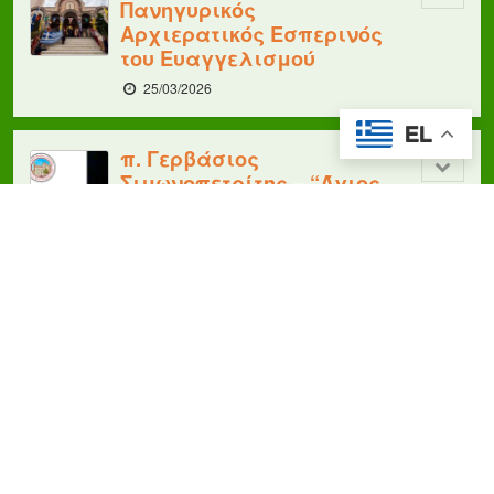
Πανηγυρικός
Αρχιερατικός Εσπερινός
του Ευαγγελισμού
25/03/2026
EL
π. Γερβάσιος
Σιμωνοπετρίτης – “Άγιος
Δημήτριος
Γκαγκαστάθης: ο φίλος
των Αγγέλων”
23/03/2026
Ο π. Γερβάσιος
Σιμωνοπετρίτης ομιλητής
στην Εσπερίδα των
Ιερατικών Κλήσεων της
Ιεράς Μητροπόλεως
Νεαπόλεως και