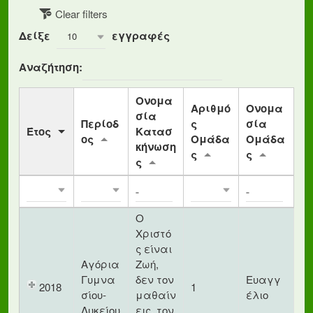
Clear filters
Δείξε
εγγραφές
10
Αναζήτηση:
Ονομα
Αριθμό
Ονομα
σία
Περίοδ
ς
σία
Έτος
Κατασ
ος
Ομάδα
Ομάδα
κήνωση
ς
ς
ς
Ο
Χριστό
ς είναι
Αγόρια
Ζωή,
Γυμνα
δεν τον
Ευαγγ
2018
1
σίου-
μαθαίν
έλιο
Λυκείου
εις, τον