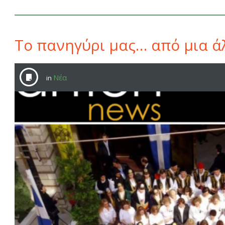
Το πανηγύρι μας… από μια ά
Νέα
in