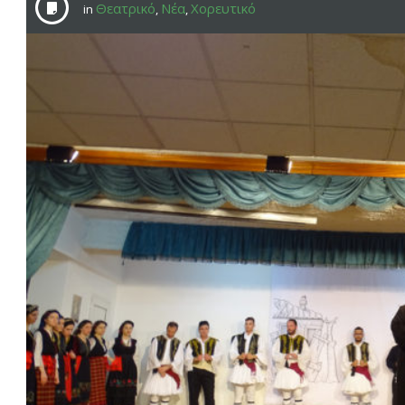
Θεατρικό
Νέα
Χορευτικό
in
,
,