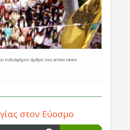
λύ ενδιαφέρον άρθρο του artion news
αγίας στον Εύοσμο