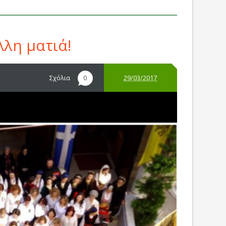
λλη ματιά!
Σχόλια
29/03/2017
0