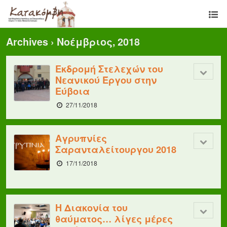
Archives › Νοέμβριος, 2018
Εκδρομή Στελεχών του
Νεανικού Έργου στην
Εύβοια
27/11/2018
Αγρυπνίες
Σαρανταλείτουργου 2018
17/11/2018
Η Διακονία του
θαύματος… λίγες μέρες