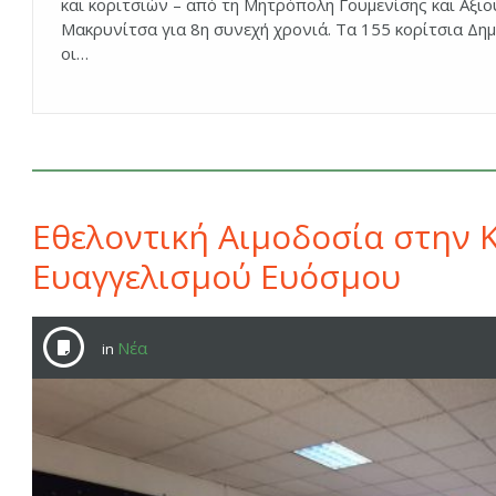
και κοριτσιών – από τη Μητρόπολη Γουμενίσης και Αξιο
Μακρυνίτσα για 8η συνεχή χρονιά. Τα 155 κορίτσια Δημ
οι…
Εθελοντική Αιμοδοσία στην Κ
Ευαγγελισμού Ευόσμου
Νέα
in