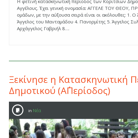
Η φετινή κατασκηνωτική περίοδος των Κοριτσιών Δημοτ
Αγγέλους. Έχει γενική ονομασία: ΑΓΓΕΛΕ ΤΟΥ ΘΕΟΥ, Π
ομάδων, με την αύξουσα σειρά είναι οι ακόλουθες: 1. Ο
Άγγελος του Μανταμάδου 4. Πανορμίτης 5. Άγγελος Συλλ
Αρχάγγελος Γαβριήλ 8….
Ξεκίνησε η Κατασκηνωτική Π
Δημοτικού (Α΄Περίοδος)
Νέα
in