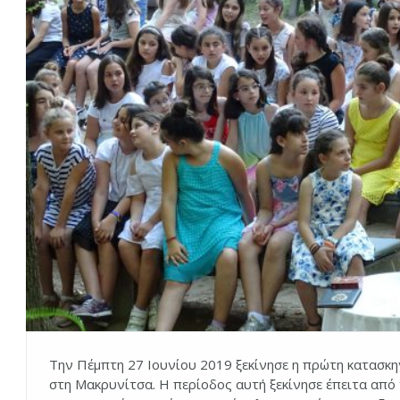
Την Πέμπτη 27 Ιουνίου 2019 ξεκίνησε η πρώτη κατασκη
στη Μακρυνίτσα. Η περίοδος αυτή ξεκίνησε έπειτα από