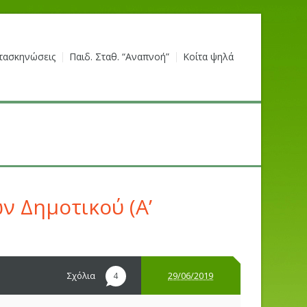
τασκηνώσεις
Παιδ. Σταθ. “Αναπνοή”
Κοίτα ψηλά
ν Δημοτικού (Α’
Σχόλια
29/06/2019
4