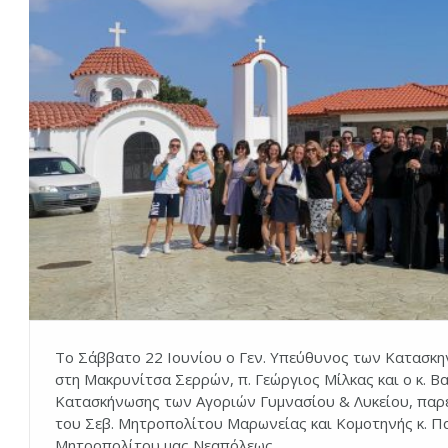
Το Σάββατο 22 Ιουνίου ο Γεν. Υπεύθυνος των Κατασκη
στη Μακρυνίτσα Σερρών, π. Γεώργιος Μίλκας και ο κ. Β
Κατασκήνωσης των Αγοριών Γυμνασίου & Λυκείου, παρε
του Σεβ. Μητροπολίτου Μαρωνείας και Κομοτηνής κ. Παν
Μητροπολίτου μας Νεαπόλεως…