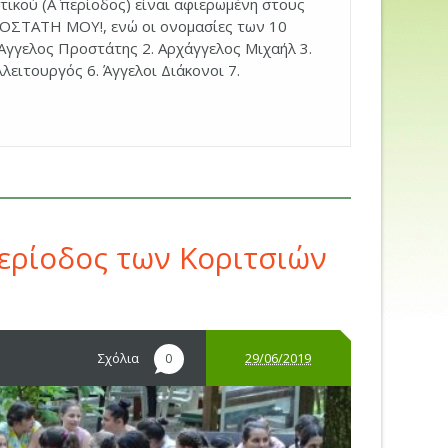
ικού (Α΄ περίοδος) είναι αφιερωμένη στους
ΡΟΣΤΑΤΗ ΜΟΥ!, ενώ οι ονομασίες των 10
 Άγγελος Προστάτης 2. Αρχάγγελος Μιχαήλ 3.
ειτουργός 6. Άγγελοι Διάκονοι 7.
ερίοδος των Κοριτσιών
Σχόλια
29/06/2019
0