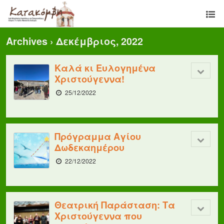
Archives › Δεκέμβριος, 2022
Καλά κι Ευλογημένα
Χριστούγεννα!
25/12/2022
Πρόγραμμα Αγίου
Δωδεκαημέρου
22/12/2022
Θεατρική Παράσταση: Τα
Χριστούγεννα που