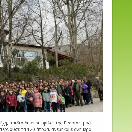
η, παιδιά Λυκείου, φίλοι της Ενορίας, μαζί
επερνούσε τα 120 άτομα, ανεβήκαμε ανήμερα