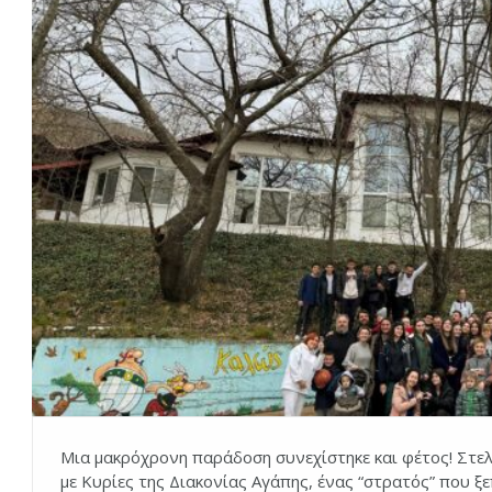
Μια μακρόχρονη παράδοση συνεχίστηκε και φέτος! Στελέχ
με Κυρίες της Διακονίας Αγάπης, ένας “στρατός” που ξ