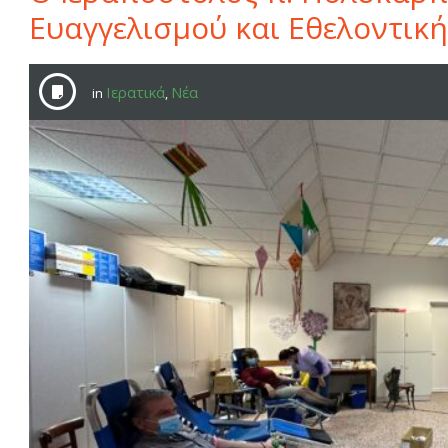
Ευαγγελισμού και Εθελοντικ
Ιερατικά
Νέα
in
,