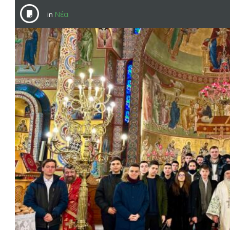
Νέα
in