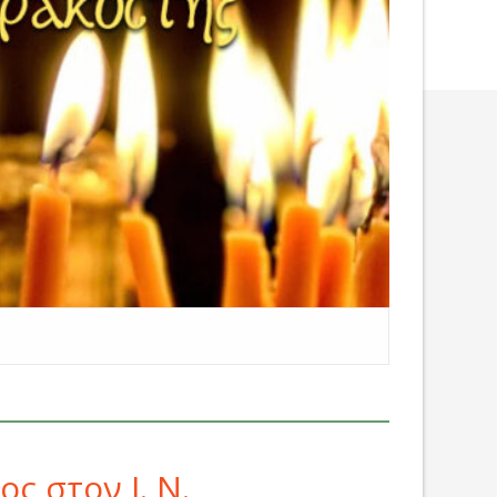
ς στον Ι. Ν.