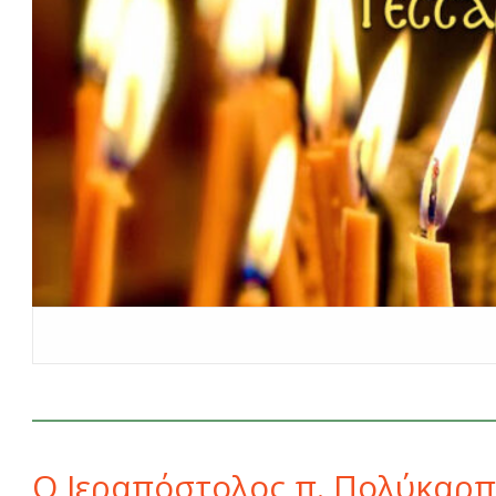
Ο Ιεραπόστολος π. Πολύκαρπο