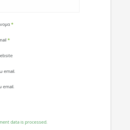
νομα
*
mail
*
ebsite
 email.
 email.
ent data is processed.