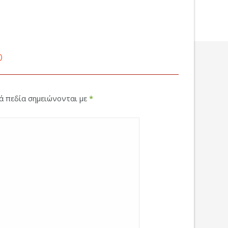
ο
κά πεδία σημειώνονται με
*