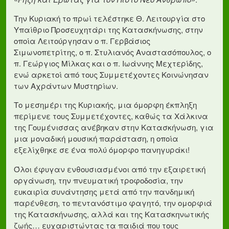
Την Κυριακή το πρωί τελέστηκε Θ. Λειτουργία στο
Υπαίθριο Προσευχητάρι της Κατασκήνωσης, στην
οποία Λειτούργησαν ο π. Γερβάσιος
Σιμωνοπετρίτης, ο π. Στυλιανός Αναστασόπουλος, ο
π. Γεώργιος Μίλκας και ο π. Ιωάννης Μεχτερίδης,
ενώ αρκετοί από τους Συμμετέχοντες Κοινώνησαν
των Αχράντων Μυστηρίων.
Το μεσημέρι της Κυριακής, μια όμορφη έκπληξη
περίμενε τους Συμμετέχοντες, καθώς τα Χάλκινα
της Γουμένισσας ανέβηκαν στην Κατασκήνωση, για
μια μοναδική μουσική παράσταση, η οποία
εξελίχθηκε σε ένα πολύ όμορφο πανηγυράκι!
Όλοι έφυγαν ενθουσιασμένοι από την εξαιρετική
οργάνωση, την πνευματική τροφοδοσία, την
ευκαιρία συνάντησης μετά από την πανδημική
παρένθεση, το πεντανόστιμο φαγητό, την ομορφιά
της Κατασκήνωσης, αλλά και της Κατασκηνωτικής
ζωής… ευχαριστώντας τα παιδιά που τους