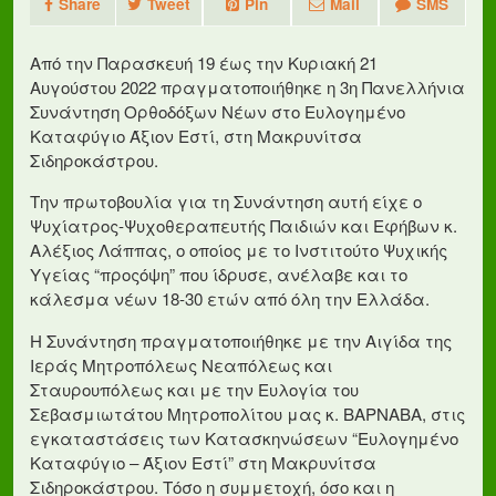
Share
Tweet
Pin
Mail
SMS
Από την Παρασκευή 19 έως την Κυριακή 21
Αυγούστου 2022 πραγματοποιήθηκε η 3η Πανελλήνια
Συνάντηση Ορθοδόξων Νέων στο Ευλογημένο
Καταφύγιο Άξιον Εστί, στη Μακρυνίτσα
Σιδηροκάστρου.
Την πρωτοβουλία για τη Συνάντηση αυτή είχε ο
Ψυχίατρος-Ψυχοθεραπευτής Παιδιών και Εφήβων κ.
Αλέξιος Λάππας, ο οποίος με το Ινστιτούτο Ψυχικής
Υγείας “προςόψη” που ίδρυσε, ανέλαβε και το
κάλεσμα νέων 18-30 ετών από όλη την Ελλάδα.
Η Συνάντηση πραγματοποιήθηκε με την Αιγίδα της
Ιεράς Μητροπόλεως Νεαπόλεως και
Σταυρουπόλεως και με την Ευλογία του
Σεβασμιωτάτου Μητροπολίτου μας κ. ΒΑΡΝΑΒΑ, στις
εγκαταστάσεις των Κατασκηνώσεων “Ευλογημένο
Καταφύγιο – Άξιον Εστί” στη Μακρυνίτσα
Σιδηροκάστρου. Τόσο η συμμετοχή, όσο και η