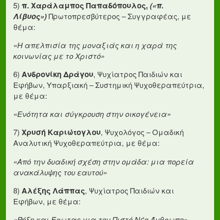
5)
π. Χαράλαμπος Παπαδόπουλος,
(«π.
Λίβυος»)
Πρωτοπρεσβύτερος – Συγγραφέας, με
θέμα:
«Η απελπισία της μοναξιάς και η χαρά της
κοινωνίας με το Χριστό»
6)
Ανδρονίκη Δράγου
, Ψυχίατρος Παιδιών και
Εφήβων, Υπαρξιακή – Συστημική Ψυχοθεραπεύτρια,
με θέμα:
«Ενότητα και σύγκρουση στην οικογένεια»
7)
Χρυσή Καριώτογλου
, Ψυχολόγος – Ομαδική
Αναλυτική Ψυχοθεραπεύτρια, με θέμα:
«Από την δυαδική σχέση στην ομάδα: μια πορεία
ανακάλυψης του εαυτού»
8)
Αλέξης Λάππας
, Ψυχίατρος Παιδιών και
Εφήβων, με θέμα:
«Ρήξη και Έρωτας για τον Πιστό Νέο Άνθρωπο»
.