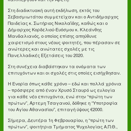
Στη διαδικτυακή αυτή εκδήλωση, εκτός του
Σεβασμιωτάτου συμμετείχαν και ο Αντιδήμαρχος
Παιδείας κ. Σωτήριος Νικολαΐδης, καθώς και ο
Δήμαρχος Κορδελιού-Ευόσμου κ. Κλεάνθης
Μανδαλιανός, ο οποίος επίσης απηύθυνε
χαιρετισμό στους νέους φοιτητές, που πέρασαν σε
ανώτερες και ανώτατες σχολές με τις
Πανελλαδικές Εξετάσεις του 2020.
Στη συνέχεια διαβάστηκαν τα ονόματα των
επιτυχόντων και οι σχολές στις οποίες εισήχθησαν.
Η Ενορία όπως κάθε χρόνο – εδώ και πολλά χρόνια
– πρόσφερε από έναν Χρυσό Σταυρό ως ευλογία
για κάθε νέο επιτυχόντα, ενώ στην “πρώτη των
πρώτων”, Άρτεμη Τσαγανού, δόθηκε η “Υποτροφία
του Αγίου Αθανασίου”, επιταγή ύψους €2000.
Σήμερα, Δευτέρα 1η Φεβρουαρίου, η “πρώτη των
πρώτων”, φοιτήτρια Τμήματος Ψυχολογίας Α.Π.Θ.,