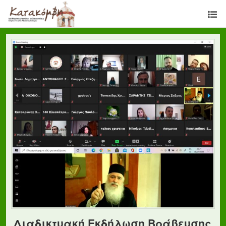
Διαδικτυακή Εκδήλωση Βράβευσης