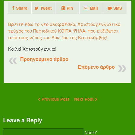
Share
Tweet
Pin
Mail
SMS
Βρείτε εδώ το νέο ολόφρεσκο, Χριστουγεννιάτικο
τεύχος του Περιοδικού ΚΟΙΤΑ ΨΗΛΑ, που εκδίδεται
από τους νέους του Λυκείου της Κατακόμβης!
Καλά Χριστούγεννα!
Προηγούμενο άρθρο
Επόμενο άρθρο
Previous Post
Next Post
Leave a Reply
Name*