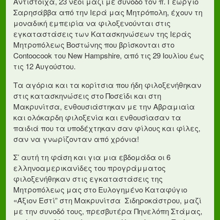
Αντίστοιχα, 23 νέοι μαζί με συνοδό τον π. Γεώργιο
Σαρησάββα από την Ιερά μας Μητρόπολη, έχουν τη
μοναδική εμπειρία να φιλοξενούνται στις
εγκαταστάσεις των Κατασκηνώσεων της Ιεράς
Μητροπόλεως Βοστώνης που βρίσκονται στο
Contoocook του New Hampshire, από τις 29 Ιουλίου έως
τις 12 Αυγούστου.
Τα αγόρια και τα κορίτσια που ήδη φιλοξενήθηκαν
στις κατασκηνώσεις στο Ποσείδι και στη
Μακρυνίτσα, ενθουσιάστηκαν με την Αβραμιαία
και ολόκαρδη φιλοξενία και ενθουσίασαν τα
παιδιά που τα υποδέχτηκαν σαν φίλους και φίλες,
σαν να γνωρίζονταν από χρόνια!
Σ’ αυτή τη φάση και για μια εβδομάδα οι 6
ελληνοαμερικανίδες του προγράμματος
φιλοξενήθηκαν στις εγκαταστάσεις της
Μητροπόλεως μας στο Ευλογημένο Καταφύγιο
«Άξιον Εστί” στη Μακρυνίτσα Σιδηροκάστρου, μαζί
με την συνοδό τους, πρεσβυτέρα Πηνελόπη Στάμας,