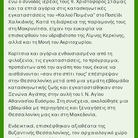
ενώ ο συνοδός ιερέας τους π. Χριστόφορος Στάμας
και τα επτά αγόρια στις κατασκηνωτικές
εγκαταστάσεις του «Καλού Ποιμένα” στο Ποσείδι
Χαλκιδικής. Κατά τη διάρκεια της παραμονής τους
στη Μακρυνίτσα, είχαν την ευκαιρία να
επισκεφθούν τον υδροβιότοπο της Λίμνης Κερκίνης,
αλλά και τη Μονή του Ακριτοχωρίου.
Κορίτσια και αγόρια ενθουσιασμένα από τη
φιλοξενία, τις εγκαταστάσεις, το πρόγραμμα,
προπάντων από την αγάπη που τους έκανε να
αισθάνονται «σαν στο σπίτι τους” επέστρεψαν
στην Θεσσαλονίκη μετά από μια γεμάτη εβδομάδα
κατασκηνωτικής ζωής και εγκαταστάθηκαν στον
Ξενώνα Αγάπης στην αυλή του Ι. Ν. Αγίου
Αθανασίου Ευόσμου. Στη συνέχεια, ακολούθησε μια
εβδομάδα με περιηγήσεις και ξεναγήσεις στη
Θεσσαλονίκη μας και στη Μακεδονία.
Ενδεικτικά, επισκέφθηκαν αξιοθέατα της
Βυζαντινής Θεσσαλονίκης, τον αρχαιολογικό χώρο