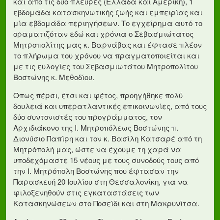
και από τις δύο πλευρές (Ελλάδα και Αμερική), 1
εβδομάδα κατασκηνωτικής ζωής και εμπειρίας και
μία εβδομάδα περιηγήσεων. Το εγχείρημα αυτό το
οραματιζόταν εδώ και χρόνια ο Σεβασμιώτατος
Μητροπολίτης μας κ. Βαρνάβας και έφτασε πλέον
το πλήρωμα του χρόνου να πραγματοποιείται και
με τις ευλογίες του Σεβασμιωτάτου Μητροπολίτου
Βοστώνης κ. Μεθοδίου.
Όπως πέρσι, έτσι και φέτος, προηγήθηκε πολύ
δουλειά και υπερατλαντικές επικοινωνίες, από τους
δύο συντονιστές του προγράμματος, τον
Αρχιδιάκονο της Ι. Μητροπόλεως Βοστώνης π.
Διονύσιο Παπίρη και τον κ. Βασίλη Κατσαρέ από τη
Μητρόπολή μας, ώστε να έχουμε τη χαρά να
υποδεχόμαστε 15 νέους με τους συνοδούς τους από
την Ι. Μητρόπολη Βοστώνης που έφτασαν την
Παρασκευή 20 Ιουλίου στη Θεσσαλονίκη, για να
φιλοξενηθούν στις εγκαταστάσεις των
Κατασκηνώσεων στο Ποσείδι και στη Μακρυνίτσα.