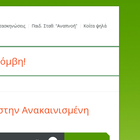
τασκηνώσεις
Παιδ. Σταθ. “Αναπνοή”
Κοίτα ψηλά
κόμβη!
 στην Ανακαινισμένη