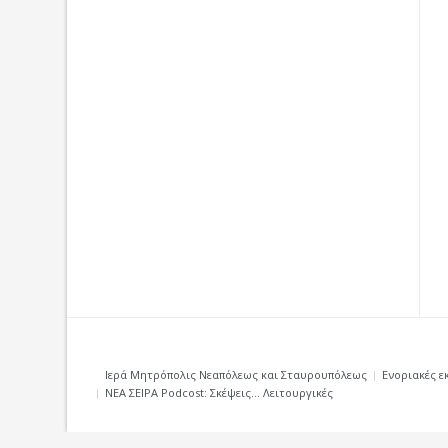
Ιερά Μητρόπολις Νεαπόλεως και Σταυρουπόλεως
Ενοριακές ε
ΝΕΑ ΣΕΙΡΑ Podcost: Σκέψεις… Λειτουργικές