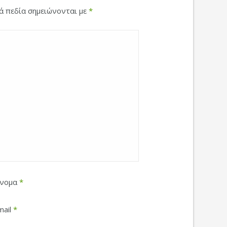
κά πεδία σημειώνονται με
*
νομα
*
mail
*