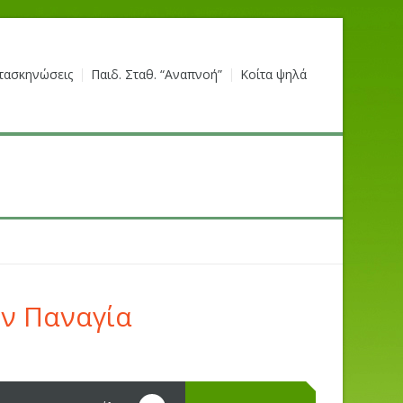
τασκηνώσεις
Παιδ. Σταθ. “Αναπνοή”
Κοίτα ψηλά
ην Παναγία