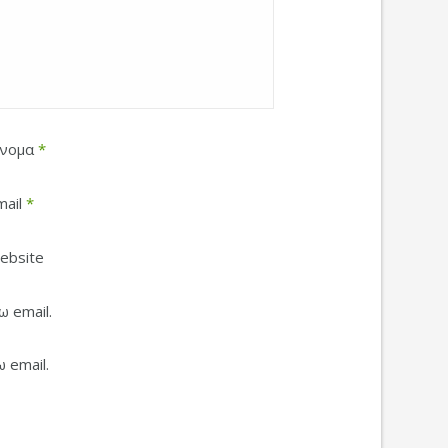
νομα
*
mail
*
ebsite
 email.
 email.