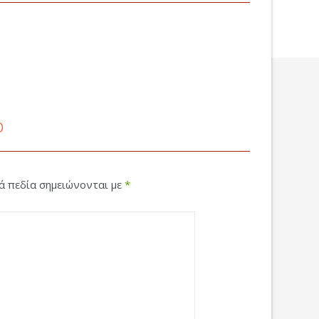
ο
κά πεδία σημειώνονται με
*