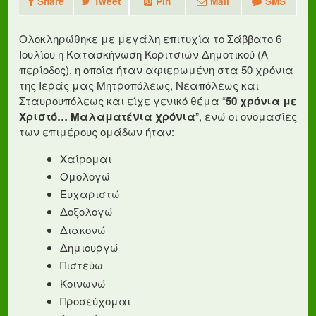
Share
Tweet
Pin
Mail
SMS
Ολοκληρώθηκε με μεγάλη επιτυχία το Σάββατο 6
Ιουλίου η Κατασκήνωση Κοριτσιών Δημοτικού (Α
περίοδος), η οποία ήταν αφιερωμένη στα 50 χρόνια
της Ιεράς μας Μητροπόλεως, Νεαπόλεως και
Σταυρουπόλεως και είχε γενικό θέμα “
50 χρόνια με
Χριστό… Μαλαματένια χρόνια
”, ενώ οι ονομασίες
των επιμέρους ομάδων ήταν:
Χαίρομαι
Ομολογώ
Ευχαριστώ
Δοξολογώ
Διακονώ
Δημιουργώ
Πιστεύω
Κοινωνώ
Προσεύχομαι