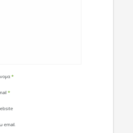
νομα
*
mail
*
ebsite
 email.