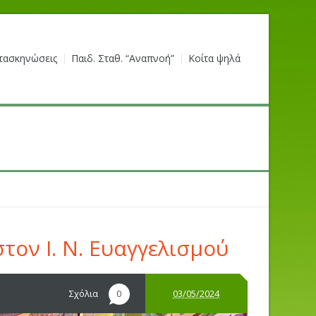
τασκηνώσεις
Παιδ. Σταθ. “Αναπνοή”
Κοίτα ψηλά
ον Ι. Ν. Ευαγγελισμού
Σχόλια
03/05/2024
0