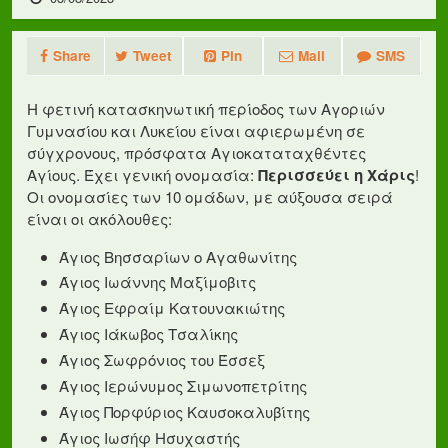
Share
Tweet
Pin
Mail
SMS
Η φετινή κατασκηνωτική περίοδος των Αγοριών
Γυμνασίου και Λυκείου είναι αφιερωμένη σε
σύγχρονους, πρόσφατα Αγιοκαταταχθέντες
Αγίους. Έχει γενική ονομασία:
Περισσεύει η Χάρις
!
Οι ονομασίες των 10 ομάδων, με αύξουσα σειρά
είναι οι ακόλουθες:
Άγιος Βησσαρίων ο Αγαθωνίτης
Άγιος Ιωάννης Μαξίμοβιτς
Άγιος Εφραίμ Κατουνακιώτης
Άγιος Ιάκωβος Τσαλίκης
Άγιος Σωφρόνιος του Έσσεξ
Άγιος Ιερώνυμος Σιμωνοπετρίτης
Άγιος Πορφύριος Καυσοκαλυβίτης
Άγιος Ιωσήφ Ησυχαστής