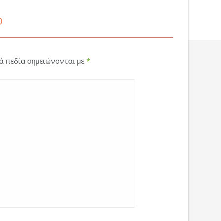
ο
κά πεδία σημειώνονται με
*