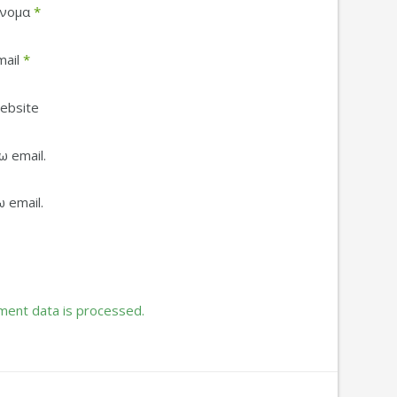
νομα
*
mail
*
ebsite
 email.
 email.
ent data is processed.