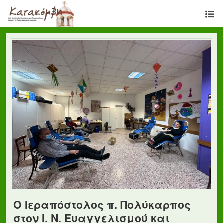
Ο Ιεραπόστολος π. Πολύκαρπος
στον Ι. Ν. Ευαγγελισμού και