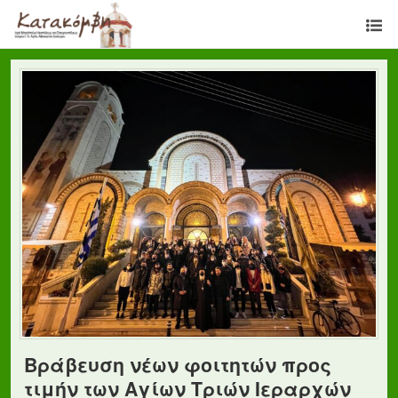
Βράβευση νέων φοιτητών προς
τιμήν των Αγίων Τριών Ιεραρχών