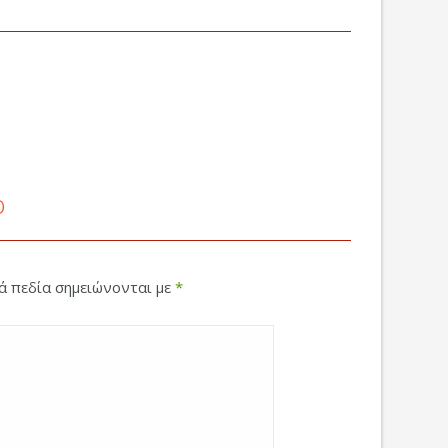
ο
κά πεδία σημειώνονται με
*