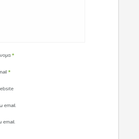
νομα
*
mail
*
ebsite
 email.
 email.