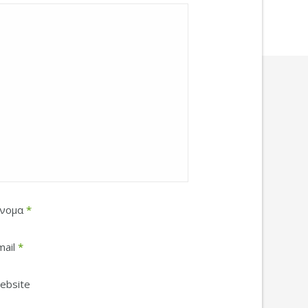
νομα
*
mail
*
ebsite