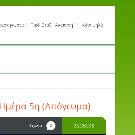
τασκηνώσεις
Παιδ. Σταθ. “Αναπνοή”
Κοίτα ψηλά
 Ημέρα 5η (Απόγευμα)
Σχόλια
27/10/2018
0