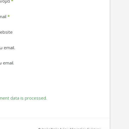
νομα
*
mail
*
ebsite
 email.
 email.
ent data is processed.