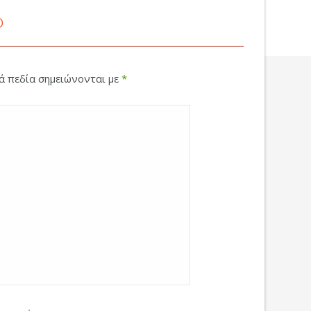
ο
κά πεδία σημειώνονται με
*