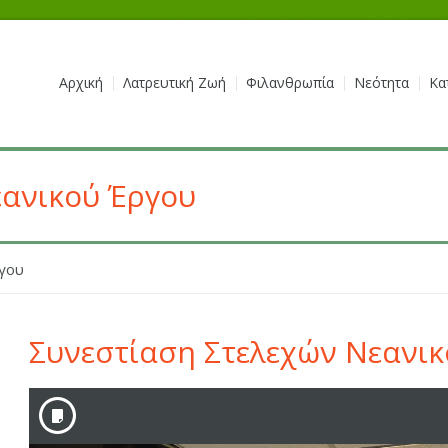
Αρχική
Λατρευτική Ζωή
Φιλανθρωπία
Νεότητα
Κα
εανικού Έργου
ργου
Συνεστίαση Στελεχών Νεανικ