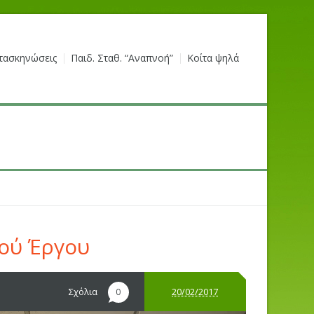
τασκηνώσεις
Παιδ. Σταθ. “Αναπνοή”
Κοίτα ψηλά
ού Έργου
Σχόλια
20/02/2017
0