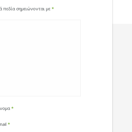
κά πεδία σημειώνονται με
*
νομα
*
mail
*