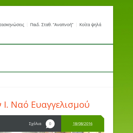
τασκηνώσεις
Παιδ. Σταθ. “Αναπνοή”
Κοίτα ψηλά
 Ι. Ναό Ευαγγελισμού
Σχόλια
18/08/2016
0