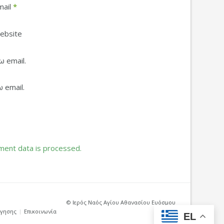
mail
*
ebsite
 email.
 email.
ent data is processed.
© Ιερός Ναός Αγίου Αθανασίου Ευόσμου
ήγησης
Επικοινωνία
EL