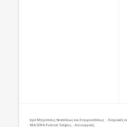
Ιερά Μητρόπολις Νεαπόλεως και Σταυρουπόλεως
Ενοριακές ε
ΝΕΑ ΣΕΙΡΑ Podcost: Σκέψεις… Λειτουργικές