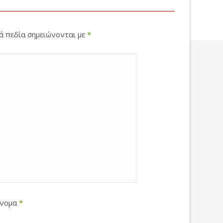
κά πεδία σημειώνονται με
*
νομα
*