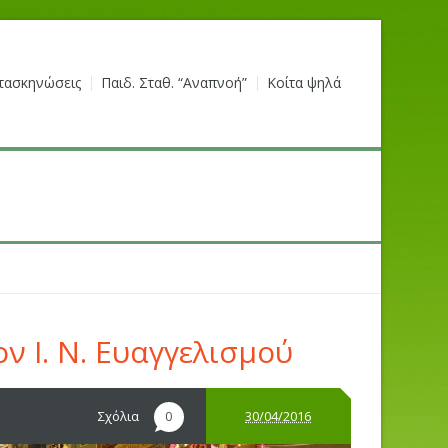
τασκηνώσεις
Παιδ. Σταθ. “Αναπνοή”
Κοίτα ψηλά
ν Ι. Ν. Ευαγγελισμού
Σχόλια
30/04/2016
0