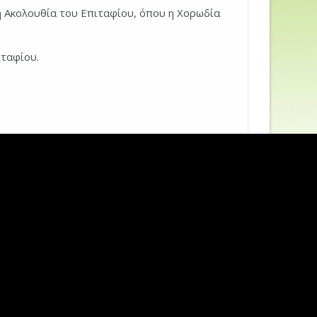
 Ακολουθία του Επιταφίου, όπου η Χορωδία
ιταφίου.