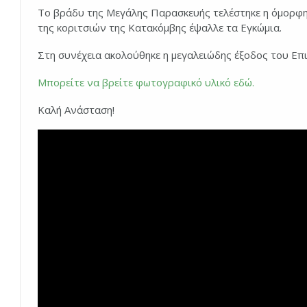
Το βράδυ της Μεγάλης Παρασκευής τελέστηκε η όμορφη
της κοριτσιών της Κατακόμβης έψαλλε τα Εγκώμια.
Στη συνέχεια ακολούθηκε η μεγαλειώδης έξοδος του Επ
Μπορείτε να βρείτε φωτογραφικό υλικό εδώ.
Καλή Ανάσταση!