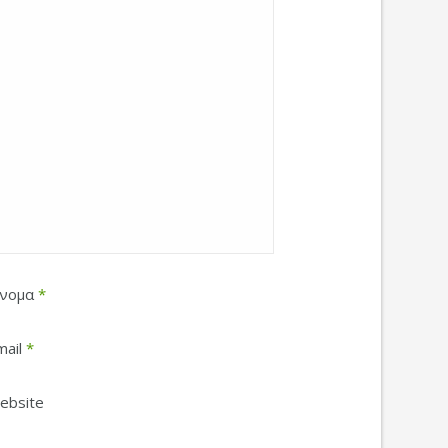
νομα
*
mail
*
ebsite