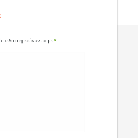
ο
κά πεδία σημειώνονται με
*