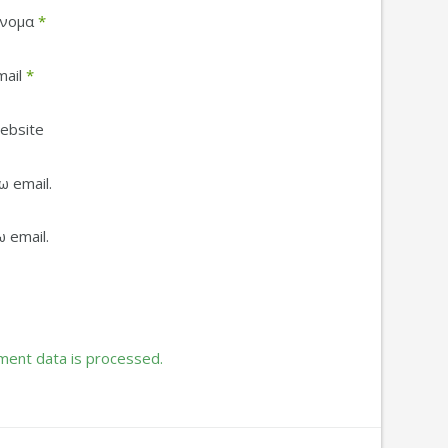
νομα
*
mail
*
ebsite
 email.
 email.
ent data is processed.