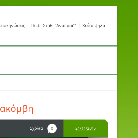
τασκηνώσεις
Παιδ. Σταθ. “Αναπνοή”
Κοίτα ψηλά
τακόμβη
Σχόλια
21/11/2015
0