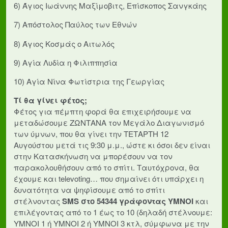
6) Άγιος Ιωάννης Μαξίμοβιτς, Επίσκοπος Σανγκάης
7) Απόστολος Παύλος των Εθνών
8) Άγιος Κοσμάς ο Αιτωλός
9) Αγία Λυδία η Φιλιππησία
10) Αγία Νίνα Φωτίστρια της Γεωργίας
Τί θα γίνει φέτος;
Φέτος για πέμπτη φορά θα επιχειρήσουμε να
μεταδώσουμε ΖΩΝΤΑΝΑ τον Μεγάλο Διαγωνισμό
των ύμνων, που θα γίνει την ΤΕΤΑΡΤΗ 12
Αυγούστου μετά τις 9:30 μ.μ., ώστε κι όσοι δεν είναι
στην Κατασκήνωση να μπορέσουν να τον
παρακολουθήσουν από το σπίτι. Ταυτόχρονα, θα
έχουμε και televoting… που σημαίνει ότι υπάρχει η
δυνατότητα να ψηφίσουμε από το σπίτι
στέλνοντας
SMS στο 54344 γράφοντας ΥΜΝΟΙ
και
επιλέγοντας από το 1 έως το 10 (δηλαδή στέλνουμε:
ΥΜΝΟΙ 1 ή ΥΜΝΟΙ 2 ή ΥΜΝΟΙ 3 κτλ, σύμφωνα με την