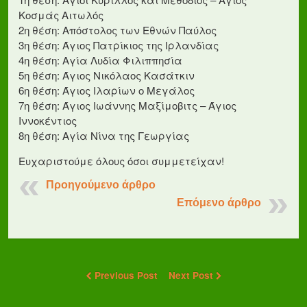
Κοσμάς Αιτωλός
2η θέση: Απόστολος των Εθνών Παύλος
3η θέση: Άγιος Πατρίκιος της Ιρλανδίας
4η θέση: Αγία Λυδία Φιλιππησία
5η θέση: Άγιος Νικόλαος Κασάτκιν
6η θέση: Άγιος Ιλαρίων ο Μεγάλος
7η θέση: Άγιος Ιωάννης Μαξίμοβιτς – Άγιος
Ιννοκέντιος
8η θέση: Αγία Νίνα της Γεωργίας
Ευχαριστούμε όλους όσοι συμμετείχαν!
Προηγούμενο άρθρο
Επόμενο άρθρο
Previous Post
Next Post