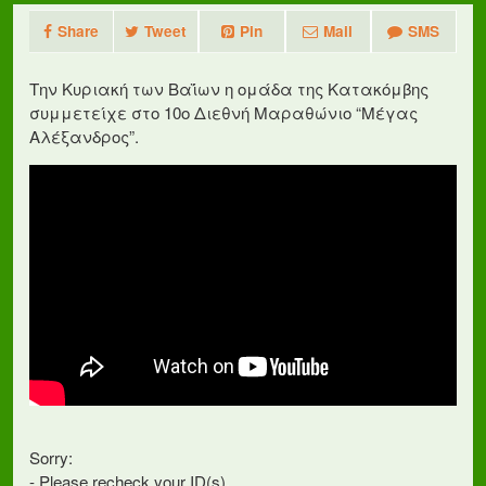
Share
Tweet
Pin
Mail
SMS
Την Κυριακή των Βαΐων η ομάδα της Κατακόμβης
συμμετείχε στο 10ο Διεθνή Μαραθώνιο “Μέγας
Αλέξανδρος”.
Sorry:
- Please recheck your ID(s).