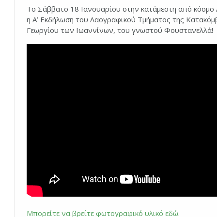
Το Σάββατο 18 Ιανουαρίου στην κατάμεστη από κόσμο
η Α’ Εκδήλωση του Λαογραφικού Τμήματος της Κατακόμβ
Γεωργίου των Ιωαννίνων, του γνωστού Φουστανελλά!
Μπορείτε να βρείτε φωτογραφικό υλικό εδώ.