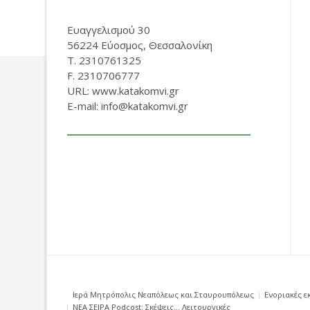
Ευαγγελισμού 30
56224 Εύοσμος, Θεσσαλονίκη
Τ. 2310761325
F. 2310706777
URL: www.katakomvi.gr
E-mail: info@katakomvi.gr
Ιερά Μητρόπολις Νεαπόλεως και Σταυρουπόλεως
Ενοριακές ε
ΝΕΑ ΣΕΙΡΑ Podcost: Σκέψεις… Λειτουργικές