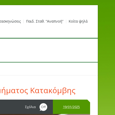
τασκηνώσεις
Παιδ. Σταθ. “Αναπνοή”
Κοίτα ψηλά
μήματος Κατακόμβης
Σχόλια
19/01/2025
Off