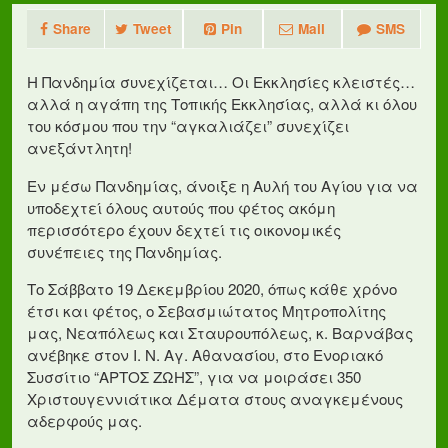
Share
Tweet
Pin
Mail
SMS
Η Πανδημία συνεχίζεται… Οι Εκκλησίες κλειστές…
αλλά η αγάπη της Τοπικής Εκκλησίας, αλλά κι όλου
του κόσμου που την “αγκαλιάζει” συνεχίζει
ανεξάντλητη!
Εν μέσω Πανδημίας, άνοιξε η Αυλή του Αγίου για να
υποδεχτεί όλους αυτούς που φέτος ακόμη
περισσότερο έχουν δεχτεί τις οικονομικές
συνέπειες της Πανδημίας.
Το Σάββατο 19 Δεκεμβρίου 2020, όπως κάθε χρόνο
έτσι και φέτος, ο Σεβασμιώτατος Μητροπολίτης
μας, Νεαπόλεως και Σταυρουπόλεως, κ. Βαρνάβας
ανέβηκε στον Ι. Ν. Αγ. Αθανασίου, στο Ενοριακό
Συσσίτιο “ΑΡΤΟΣ ΖΩΗΣ”, για να μοιράσει 350
Χριστουγεννιάτικα Δέματα στους αναγκεμένους
αδερφούς μας.