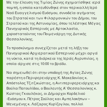
Με την έλευση της Τιμίας Ζώνης σχηματίσθηκε ιερά
πομπή, η οποία κατευθύνθηκε στον περικαλλή Ιερό
Ναό Ευαγγελισμού Ευόσμου, συνοδεία αγήματος
του Στρατού και των Φιλαρμονικών του Δήμου, του
Στρατού και της Αστυνομίας, όπου τελέστηκε Μέγας
Πανηγυρικός Εσπερινός με Αρτοκλασία,
χοροστατούντος του Ποιμενάρχη της Δυτικής
Θεσσαλονίκης.
Το προσκύνημα συνεχίζεται μετά τη λήξη του
Πανηγυρικού Αρχιερατικού Εσπερινού μέχρι αργά
τη νύκτα, κατά τη διάρκεια της Ιεράς Αγρυπνίας, η
οποία άρχισε στις 10:00 το βράδυ.
Να σημειωθεί ότι στην υποδοχή της Αγίας Ζώνης
παρέστη ο Περιφερειάρχης Κ. Μακεδονίας κ.
Απόστολος Τζιτζικώστας, η Αντιπεριφερειάρχης κα
Βούλα Πατουλίδου, ο Βουλευτής Α’ Θεσσαλονίκης κ.
Κώστας Γκιουλέκας, οι Δήμαρχοι Κορδελιού
-Ευόσμου κ. Πέτρος Σούλας και Αμπελοκήπων –
Μενεμένης κ. Λάζαρος Κυρίζογλου, πολλοί