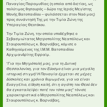
Παναγίας Παραμυθίας (η οποία από διετίας, ως
πολύτιμος θησαυρός – δώρο της Ιεράς Μεγίστης
Μονής Βατοπαιδίου – φυλάσσεται στον Ναό μας)
προς συνάντησή Της με την Τιμία Ζώνη της
Υπεραγίας Θεοτόκου.
Την Τιμία Ζώνη, την οποία υποδέχθηκε ο
Σεβασμιώτατος Μητροπολίτης Νεαπόλεως και
Σταυρουπόλεως κ. Βαρνάβας, κόμισε ο
Καθηγούμενος της Ι.Μ.Μ. Βατοπαιδίου
Αρχιμανδρίτης Εφραίμ.
“
Για την Μητρόπολή μας, για τη Δυτική
Θεσσαλονίκη, για τον Εύοσμο είναι μια μεγάλη
ιστορική στιγμή! Η Παναγία έρχεται σε μέρες
δύσκολες και χρόνια θυμωμένα, για να είναι
Ευαγγέλιο, είδηση καλή, ότι η αγάπη του Θεού δεν
θα εγκαταλείψει ποτέ τον τόπο μας
” τόνισε
χαρακτηριστικά ο Μητροπολίτης Νεαπόλεως και
Σταυρουπόλεως κ. Βαρνάβας.