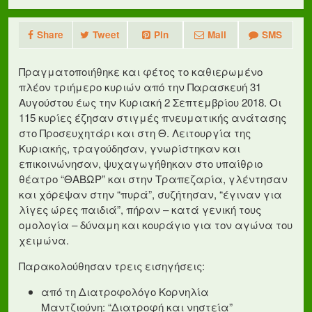
Share
Tweet
Pin
Mail
SMS
Πραγματοποιήθηκε και φέτος το καθιερωμένο
πλέον τριήμερο κυριών από την Παρασκευή 31
Αυγούστου έως την Κυριακή 2 Σεπτεμβρίου 2018. Οι
115 κυρίες έζησαν στιγμές πνευματικής ανάτασης
στο Προσευχητάρι και στη Θ. Λειτουργία της
Κυριακής, τραγούδησαν, γνωρίστηκαν και
επικοινώνησαν, ψυχαγωγήθηκαν στο υπαίθριο
θέατρο “ΘΑΒΩΡ” και στην Τραπεζαρία, γλέντησαν
και χόρεψαν στην “πυρά”, συζήτησαν, “έγιναν για
λίγες ώρες παιδιά”, πήραν – κατά γενική τους
ομολογία – δύναμη και κουράγιο για τον αγώνα του
χειμώνα.
Παρακολούθησαν τρεις εισηγήσεις:
από τη Διατροφολόγο Κορνηλία
Μαντζιούνη: “Διατροφή και νηστεία”