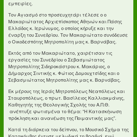
εμπειρίες.
Τον Αγιασμό στο προσευχητάρι τέλεσε ο ο
Μακαριώτατος Αρχιεπίσκοπος Αθηνών και Πάσης
Ελλάδος κ. Ιερώνυμος, ο οποίος κήρυξε και την
έναρξη του Συνεδρίου. Τον Μακαριώτατο συνόδευσε
ο Οικοδεσπότης Μητροπολίτη μας κ. Βαρνάβας.
Εκτός από τον Μακαριώτατο, χαιρέτισαν τις
εργασίες του Συνεδρίου ο Σεβασμιώτατος
Μητροπολίτης Σιδηροκάστρου κ. Μακάριος, ο
Δήμαρχος Σιντικής κ. Φώτιος Δομουχτσίδης και ο
Σεβασμιώτατος Μητροπολίτης μας κ. Βαρνάβας.
Εκ μέρους της Ιεράς Μητροπόλεως Νεαπόλεως και
Σταυροπόλεως, ο πρωτ. Βασίλειος Καλλιακμάνης,
Καθηγητής της Θεολογικής Σχολής του Α.Π.Θ.
ανέπτυξε φωτισμένα το θέμα: “Η Κατασκήνωση
πρόκληση και ανανέωση της Ποιμαντικής μας”.
Κατά τη διάρκεια του δείπνου, το Μουσικό Σχήμα της
Κατακόμβης έντυσε μελωδικά τη βραδιά, ενώ