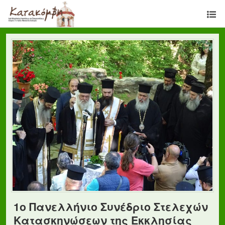
1ο Πανελλήνιο Συνέδριο Στελεχών
Κατασκηνώσεων της Εκκλησίας