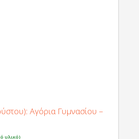
ούστου): Αγόρια Γυμνασίου –
ό υλικό)