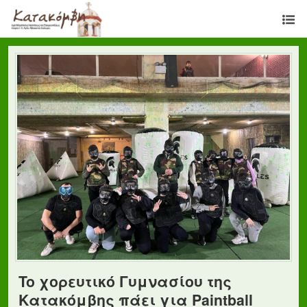
To χορευτικό Γυμνασίου της
Κατακόμβης πάει για Paintball