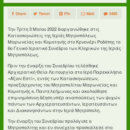
Share
Tweet
Pin
Mail
SMS
Την Τρίτη 3 Μαίου 2022 διοργανώθηκε στις
Κατασκηνώσεις της Ιεράς Μητροπόλεως
Μαρωνείας και Κομοτηνής στο Κρυονέρι Ροδόπης το
6ο Γενικό Ιερατικό Συνέδριο των Κληρικών της Ιεράς
Μητροπόλεως.
Πριν την έναρξη του Συνεδρίου τελέσθηκε
Αρχιερατική Θεία Λειτουργία στο Ιερό Παρεκκλήσιο
«Άξιον Εστί», εντός των Κατασκηνώσεων,
προεξάρχοντος του Μητροπολίτου Μαρωνείας και
Κομοτηνής κ. Παντελεήμωνος και ακολού­θησε
επιμνημόσυνη δέηση υπέρ αναπαύσεως των ψυχών
πάντων των Αρχιερατευσάντων, Ιερατευσάντων
και Διακονησάντων στην Ιερά Μητρόπολη.
Την έναρξη του Συνεδρίου προλόγισε ο
Μητροπολίτης και εν συνεχεία προσκάλεσε στο