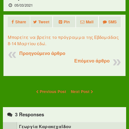
05/03/2021
Share
Tweet
Pin
Mail
SMS
Μπορείτε να βρείτε το πρόγραμμα της Εβδομάδας
8-14 Μαρτίου εδώ.
Προηγούμενο άρθρο
Επόμενο άρθρο
Previous Post
Next Post
3 Responses
Γεωργία Καρακεχαΐδου