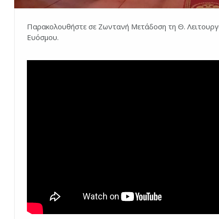
Παρακολουθήστε σε Ζωντανή Μετάδοση τη Θ. Λειτουργί
Ευόσμου.