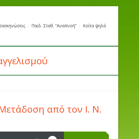
τασκηνώσεις
Παιδ. Σταθ. “Αναπνοή”
Κοίτα ψηλά
αγγελισμού
Μετάδοση από τον Ι. Ν.