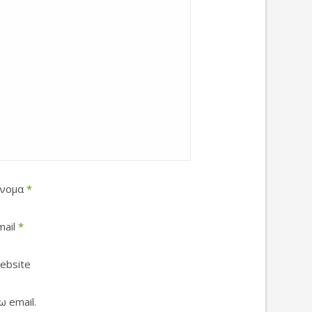
νομα
*
mail
*
ebsite
 email.