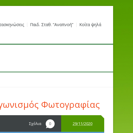
τασκηνώσεις
Παιδ. Σταθ. “Αναπνοή”
Κοίτα ψηλά
αγωνισμός Φωτογραφίας
Σχόλια
29/11/2020
0