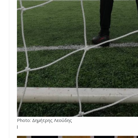
Photo: Δημήτρης Λεούδης
l