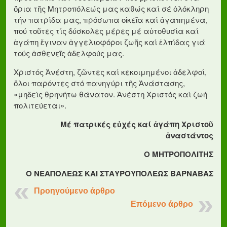
ὅρια τῆς Μητροπόλεώς μας καθώς καί σέ ὁλόκληρη
τήν πατρίδα μας, πρόσωπα οἰκεῖα καί ἀγαπημένα,
πού τοῦτες τίς δύσκολες μέρες μέ αὐτοθυσία καί
ἀγάπη ἔγιναν ἀγγελιοφόροι ζωῆς καί ἐλπίδας γιά
τούς ἀσθενεῖς ἀδελφούς μας.
Χριστός Ἀνέστη, ζῶντες καί κεκοιμημένοι ἀδελφοί,
ὅλοι παρόντες στό πανηγύρι τῆς Ἀνάστασης,
«μηδείς θρηνήτω θάνατον. Ἀνέστη Χριστός καί ζωή
πολιτεύεται».
Μέ πατρικές εὐχές καί ἀγάπη Χριστοῦ
ἀναστάντος
Ο ΜΗΤΡΟΠΟΛΙΤΗΣ
Ο ΝΕΑΠΟΛΕΩΣ ΚΑΙ ΣΤΑΥΡΟΥΠΟΛΕΩΣ ΒΑΡΝΑΒΑΣ
Προηγούμενο άρθρο
Επόμενο άρθρο