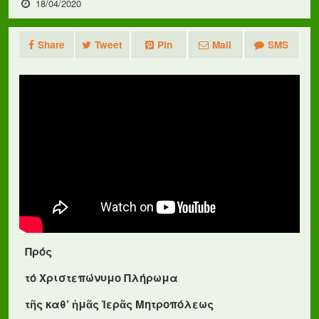
18/04/2020
Share
Tweet
Pin
Mail
SMS
Πρός
τό Χριστεπώνυμο Πλήρωμα
τῆς καθ’ ἡμᾶς Ἱερᾶς Μητροπόλεως