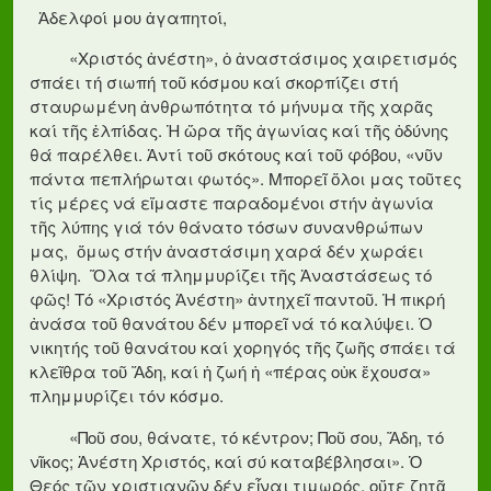
Ἀδελφοί μου ἀγαπητοί,
«Χριστός ἀνέστη», ὁ ἀναστάσιμος χαιρετισμός
σπάει τή σιωπή τοῦ κόσμου καί σκορπίζει στή
σταυρωμένη ἀνθρωπότητα τό μήνυμα τῆς χαρᾶς
καί τῆς ἐλπίδας. Ἡ ὥρα τῆς ἀγωνίας καί τῆς ὀδύνης
θά παρέλθει. Ἀντί τοῦ σκότους καί τοῦ φόβου, «νῦν
πάντα πεπλήρωται φωτός». Μπορεῖ ὅλοι μας τοῦτες
τίς μέρες νά εἴμαστε παραδομένοι στήν ἀγωνία
τῆς λύπης γιά τόν θάνατο τόσων συνανθρώπων
μας, ὅμως στήν ἀναστάσιμη χαρά δέν χωράει
θλίψη. Ὅλα τά πλημμυρίζει τῆς Ἀναστάσεως τό
φῶς! Τό «Χριστός Ἀνέστη» ἀντηχεῖ παντοῦ. Ἡ πικρή
ἀνάσα τοῦ θανάτου δέν μπορεῖ νά τό καλύψει. Ὁ
νικητής τοῦ θανάτου καί χορηγός τῆς ζωῆς σπάει τά
κλεῖθρα τοῦ Ἅδη, καί ἡ ζωή ἡ «πέρας οὐκ ἔχουσα»
πλημμυρίζει τόν κόσμο.
«Ποῦ σου, θάνατε, τό κέντρον; Ποῦ σου, Ἅδη, τό
νῖκος; Ἀνέστη Χριστός, καί σύ καταβέβλησαι». Ὁ
Θεός τῶν χριστιανῶν δέν εἶναι τιμωρός, οὔτε ζητᾶ