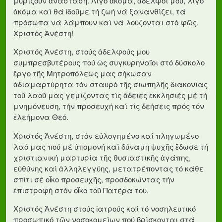
μυρίζουν ἀνάσταση. Λίγο ἀκόμα, ἀδελφοί μου, λίγο
ἀκόμα καί θά ἰδοῦμε τή ζωή νά ξανανθίζει, τά
πρόσωπα νά λάμπουν καί νά λούζονται στό φῶς.
Χριστός Ἀνέστη!
Χριστός Ἀνέστη, στούς ἀδελφούς μου
συμπρεσβυτέρους πού ὡς συγκυρηναῖοι στό δύσκολο
ἔργο τῆς Μητροπόλεως μας σήκωσαν
ἀδιαμαρτύρητα τόν σταυρό τῆς σιωπηλῆς διακονίας
τοῦ λαοῦ μας γεμίζοντας τίς ἄδειες ἐκκλησιές μέ τή
μνημόνευση, τήν προσευχή καί τίς δεήσεις πρός τόν
ἐλεήμονα Θεό.
Χριστός Ἀνέστη, στόν εὐλογημένο καί πληγωμένο
λαό μας πού μέ ὑπομονή καί δύναμη ψυχῆς ἔδωσε τή
χριστιανική μαρτυρία τῆς θυσιαστικῆς ἀγάπης,
εὐθύνης καί ἀλληλεγγύης, μετατρέποντας τό κάθε
σπίτι σέ οἶκο προσευχῆς, προσδοκώντας τήν
ἐπιστροφή στόν οἶκο τοῦ Πατέρα του.
Χριστός Ἀνέστη στούς ἰατρούς καί τό νοσηλευτικό
προσωπικό τῶν νοσοκομείων πού βρίσκονται στά