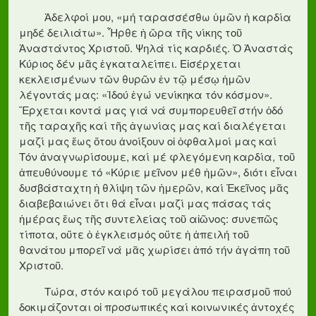
Ἀδελφοί μου, «μή ταρασσέσθω ὑμῶν ἡ καρδία
μηδέ δειλιάτω». Ἦρθε ἡ ὥρα τῆς νίκης τοῦ
Ἀναστάντος Χριστοῦ. Ψηλά τίς καρδιές. Ὁ Ἀναστάς
Κύριος δέν μᾶς ἐγκαταλείπει. Εἰσέρχεται
κεκλεισμένων τῶν θυρῶν ἐν τῷ μέσῳ ἡμῶν
λέγοντάς μας: «Ἰδού ἐγώ νενίκηκα τόν κόσμον».
Ἔρχεται κοντά μας γιά νά συμπορευθεῖ στήν ὁδό
τῆς ταραχῆς καί τῆς ἀγωνίας μας καί διαλέγεται
μαζί μας ἕως ὅτου ἀνοίξουν οἱ ὀφθαλμοί μας καί
Τόν ἀναγνωρίσουμε, καί μέ φλεγόμενη καρδία, τοῦ
ἀπευθύνουμε τό «Κύριε μεῖνον μέθ ἡμῶν», διότι εἶναι
δυσβάσταχτη ἡ θλίψη τῶν ἡμερῶν, καί Ἐκεῖνος μᾶς
διαβεβαιώνει ὅτι θά εἶναι μαζί μας πάσας τάς
ἡμέρας ἕως τῆς συντελείας τοῦ αἰῶνος: συνεπῶς
τίποτα, οὔτε ὁ ἐγκλεισμός οὔτε ἡ ἀπειλή τοῦ
θανάτου μπορεῖ νά μᾶς χωρίσει ἀπό τήν ἀγάπη τοῦ
Χριστοῦ.
Τώρα, στόν καιρό τοῦ μεγάλου πειρασμοῦ πού
δοκιμάζονται οἱ προσωπικές καί κοινωνικές ἀντοχές