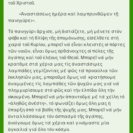
τοῦ Χριστοῦ.
«Ἀναστάσεως ἡμέρα καί λαμπρυνθῶμεν τῇ
πανηγύρει».
Τό πανηγύρι ἄρχισε, μή διστάζετε, μή μένετε στόν
φόβο καί τή θλίψη τῆς ἀπομόνωσης, εἰσέλθετε στή
χαρά τοῦ Κυρίου, μπορεῖ νά εἶναι κλειστές οἱ πόρτες
τῶν ναῶν, εἶναι ὅμως ὀρθάνοιχτες οἱ πύλες τῆς
ἀγάπης καί τοῦ ἐλέους τοῦ Θεοῦ. Μπορεῖ νά μήν
κρατᾶμε στά χέρια μας τίς ἀναστάσιμες
λαμπάδες γεμίζοντας μέ φῶς τά προαύλια τῶν
ἐκκλησιῶν μας, μποροῦμε ὅμως νά κρατήσουμε
ἀναμμένες τίς λαμπάδες τῶν ψυχῶν μας γιά νά
πλημμυρίσουμε στό φῶς καί τήν ἐλπίδα ὅλη τήν
οἰκουμένη. Μπορεῖ νά μήν ἀπαντοῦμε μέ τά χείλη τό
«ἀληθῶς ἀνέστη», τό φωνάζει ὅμως ὅλη μας ἡ
ὕπαρξη ἀπό τά βάθη τῆς ψυχῆς μας. Μπορεῖ νά μήν
ἀνταλλάσσουμε τόν ἀσπασμό τῆς ἀγάπης,
ἀνοίγουμε ὅμως τά χέρια καί γινόμαστε μία
ἀγκαλιά γιά ὅλο τόν κόσμο.