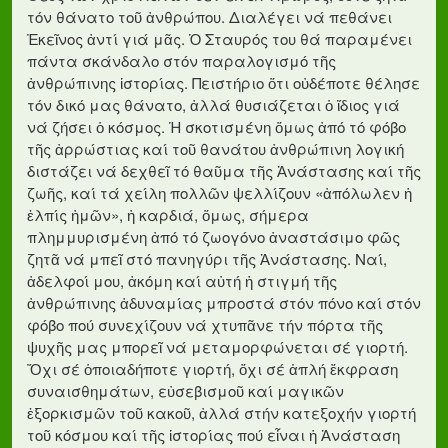
τόν θάνατο τοῦ ἀνθρώπου. Διαλέγει νά πεθάνει
Ἐκεῖνος ἀντί γιά μᾶς. Ὁ Σταυρός του θά παραμένει
πάντα σκάνδαλο στόν παραλογισμό τῆς
ἀνθρώπινης ἱστορίας. Πειστήριο ὅτι οὐδέποτε θέλησε
τόν δικό μας θάνατο, ἀλλά θυσιάζεται ὁ ἴδιος γιά
νά ζήσει ὁ κόσμος. Ἡ σκοτισμένη ὅμως ἀπό τό φόβο
τῆς ἀρρώστιας καί τοῦ θανάτου ἀνθρώπινη λογική
διστάζει νά δεχθεῖ τό θαῦμα τῆς Ἀνάστασης καί τῆς
ζωῆς, καί τά χείλη πολλῶν ψελλίζουν «ἀπόλωλεν ἡ
ἐλπίς ἡμῶν», ἡ καρδιά, ὅμως, σήμερα
πλημμυρισμένη ἀπό τό ζωογόνο ἀναστάσιμο φῶς
ζητᾶ νά μπεῖ στό πανηγύρι τῆς Ἀνάστασης. Ναί,
ἀδελφοί μου, ἀκόμη καί αὐτή ἡ στιγμή τῆς
ἀνθρώπινης ἀδυναμίας μπροστά στόν πόνο καί στόν
φόβο πού συνεχίζουν νά χτυπᾶνε τήν πόρτα τῆς
ψυχῆς μας μπορεῖ νά μεταμορφώνεται σέ γιορτή.
Ὄχι σέ ὁποιαδήποτε γιορτή, ὄχι σέ ἁπλή ἔκφραση
συναισθημάτων, εὐσεβισμοῦ καί μαγικῶν
ἐξορκισμῶν τοῦ κακοῦ, ἀλλά στήν κατεξοχήν γιορτή
τοῦ κόσμου καί τῆς ἱστορίας πού εἶναι ἡ Ἀνάσταση