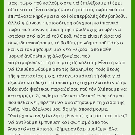
μας, τώρα πού καλούμαστε νά ἐπιλέξουμε τί ἔχει
ἀξία καί τί εἶναι ἐφήμερο καί μάταιο, τώρα πού τά
ἐπιπόλαια κηρύγματα καί οἱ ὑπερβολές δέν βοηθοῦν,
ἀλλά φέρνουν περισσότερη σύγχυση καί πανικό,
τώρα πού μόνον ἡ σιωπή τῆς προσευχῆς μπορεῖ νά
φτάσει στά αὐτιά τοῦ Θεοῦ, τώρα εἶναι ἡ ὥρα νά
συνειδητοποιήσουμε τό βαθύτερο νόημα τοῦ Πάσχα
καί νά τολμήσουμε μιά νέα «ἔξοδο» ἀπό κάθε
μορφή ἀνθρώπινης ἀλαζονείας, πού
παραμορφώνει τή ζωή μας σέ κόλαση. Εἶναι ἡ ὥρα
νά ἐλευθερωθοῦμε ἀπό τίς ἰδεοληψίες, τούς θεούς
τῆς φαντασίας μας, τόν ἐγωισμό καί τή δίψα γιά
ἐξουσία καί δόξα, τά ὁποῖα μας αἰχμαλώτισαν στήν
ἰδέα ἑνός ψεύτικου παραδείσου πού τόν βλέπουμε νά
καταρρέει. Σέ πεῖσμα τῶν καιρῶν καί ἑνός κόσμου
πού πεθαίνει, πρέπει νά ἀναστήσουμε τή χαρά τῆς
ζωῆς. Ναι, ἀδελφοί μου, ἄς μήν ἀποκάμουμε.
‘Υπάρχουν ἀνεξάντλητες δυνάμεις μέσα μας, ἀρκεῖ
νά ἀντλοῦμε ἔμπνευση καί φωτισμό ἀπό τόν
Ἀναστάντα Χριστό. «Σήμερον ἔαρ μυρίζει», ὅλα