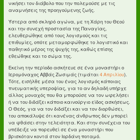
νικήσει τον διάβολο που την πολεμούσε με τις
αναμνήσεις της προηγούμενης ζωής.
Ύστερα από σκληρό αγώνα, με τη Χάρη του Θεού
και την συνεχή προστασία της Παναγίας,
ελευθερώθηκε από τους λογισμούς και τις
επιθυμίες, οπότε μεταμορφώθηκε το λογιστικό και
παθητικό μέρος της ψυχής της, καθώς επίσης
εθεώθηκε και το σώμα της.
Εκείνη την περίοδο ασκήτευε σε ένα μοναστήρι ο
Ιερομόναχος Αββάς Ζωσιμάς (τιμάται
4 Απριλίου
).
Τότε, εισήλθε μέσα του ένας λογισμός κάποιας
πνευματικής υπεροψίας, για το αν δηλαδή υπήρχε
άλλος μοναχός που θα μπορούσε να τον ωφελήσει
ή να του διδάξει κάποιο καινούργιο είδος ασκήσεως.
Ο Θεός, για να τον διδάξει και να τον διορθώσει,
του αποκάλυψε ότι κανένας άνθρωπος δεν μπορεί
να φθάσει στην τελειότητα. Και στην συνέχεια του
υπέδειξε να πορευθεί σε ένα μοναστήρι που
βρισκόταν κοντά στον Ιορδάνη ποταμό.