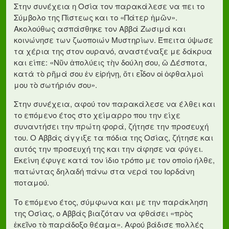
Στην συνέχεια η Οσία τον παρακάλεσε να πει το
Σύμβολο της Πίστεως και το «Πάτερ ἠμῶν».
Ακολούθως ασπάσθηκε τον Αββά Ζωσιμά και
κοινώνησε των ζωοποιών Μυστηρίων. Έπειτα ύψωσε
τα χέρια της στον ουρανό, αναστέναξε με δάκρυα
και είπε: «Νῦν ἀπολύεις τὴν δούλη σου, ὢ Δέσποτα,
κατὰ τὸ ρῆμά σου ἐν εἰρήνῃ, ὅτι εἶδον οἱ ὀφθαλμοί
μου τὸ σωτήριόν σου».
Στην συνέχεια, αφού τον παρακάλεσε να έλθει και
το επόμενο έτος στο χείμαρρο που την είχε
συναντήσει την πρώτη φορά, ζήτησε την προσευχή
του. Ο Αββάς άγγιξε τα πόδια της Οσίας, ζήτησε και
αυτός την προσευχή της και την άφησε να φύγει.
Εκείνη έφυγε κατά τον ίδιο τρόπο με τον οποίο ήλθε,
πατώντας δηλαδή πάνω στα νερά του Ιορδάνη
ποταμού.
Το επόμενο έτος, σύμφωνα και με την παράκληση
της Οσίας, ο Αββάς βιαζόταν να φθάσει «πρὸς
ἐκεῖνο τὸ παράδοξο θέαμα». Αφού βάδισε πολλές