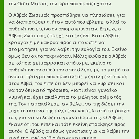
την Οσία Μαρία, την ώρα που προσευχόταν.
Ο Αββάς Ζωσιμάς προσπάθησε να πλησιάσει, για
να διαπιστώσει τι ήταν αυτό που έβλεπε, αλλά το
ανθρώπινο εκείνο ον απομακρυνόταν. Έτρεχε ο
Αββάς Ζωσιμάς, έτρεχε και εκείνο. Και ο Αββάς
κραύγαζε με δάκρυα προς αυτό ώστε να
σταματήσει, για να λάβει την ευλογία του. Εκείνο
όμως δεν ανταποκρινόταν. Μόλις έφθασε ο Αββάς
σε κάποιο χείμαρρο και απόκαμε, εκείνο το
ανθρώπινο ον αφού τον αποκάλεσε με το μικρό του
όνομα, πράγμα που προκάλεσε μεγάλη εντύπωση
στον Αββά, του είπε ότι δεν μπορεί να γυρίσει και
να τον δει κατά πρόσωπο, γιατί είναι γυναίκα
γυμνή και έχει ακάλυπτα τα μέλη του σώματός
της. Τον παρακάλεσε, αν θέλει, να της δώσει την
ευχή του και να της ρίξει ένα κουρέλι από τα ρούχα
του, για να καλύψει το γυμνό σώμα της. Ο Αββάς
έκανε ότι του είπε και τότε εκείνη στράφηκε προς
αυτόν. Ο Αββάς αμέσως γονάτισε για να λάβει την
ευχή της, ενώ το ίδιο έκανε και εκείνη.