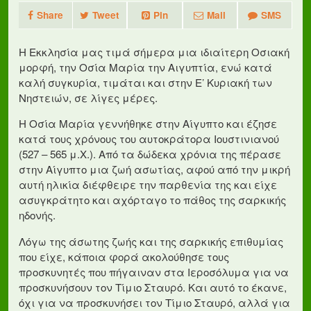
Share
Tweet
Pin
Mail
SMS
Η Εκκλησία μας τιμά σήμερα μια ιδιαίτερη Οσιακή
μορφή, την Οσία Μαρία την Αιγυπτία, ενώ κατά
καλή συγκυρία, τιμάται και στην Ε’ Κυριακή των
Νηστειών, σε λίγες μέρες.
Η Οσία Μαρία γεννήθηκε στην Αίγυπτο και έζησε
κατά τους χρόνους του αυτοκράτορα Ιουστινιανού
(527 – 565 μ.Χ.). Από τα δώδεκα χρόνια της πέρασε
στην Αίγυπτο μια ζωή ασωτίας, αφού από την μικρή
αυτή ηλικία διέφθειρε την παρθενία της και είχε
ασυγκράτητο και αχόρταγο το πάθος της σαρκικής
ηδονής.
Λόγω της άσωτης ζωής και της σαρκικής επιθυμίας
που είχε, κάποια φορά ακολούθησε τους
προσκυνητές που πήγαιναν στα Ιεροσόλυμα για να
προσκυνήσουν τον Τίμιο Σταυρό. Και αυτό το έκανε,
όχι για να προσκυνήσει τον Τίμιο Σταυρό, αλλά για