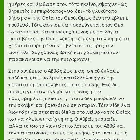
ημέρες και έφθασε στον τόπο εκείνο, έψαχνε «ὡς
θηρευτὴς ἐμπειρότατος» να δει «τὸ γλυκύτατο
θήραμα», την Οσία του Θεού. Όμως δεν την έβλεπε
πουθενά. Τότε άρχισε να προσεύχεται στον Θεό
κατανυκτικά. Και προσευχόμενος με τα λόγια
αυτά βρήκε την Οσία νεκρή, κείμενη στην γη, με τα
χέρια σταυρωμένα και βλέποντας προς την
ανατολή. Συγχρόνως βρήκε και γραφή που τον
παρακαλούσε να την ενταφιάσει.
Στην συνέχεια ο Αββάς Ζωσιμάς, αφού έκλαψε
πολύ και είπε ψαλμούς κατάλληλους για την
περίσταση, επιμελήθηκε τα της ταφής. Επειδή,
όμως, η γη ήταν σκληρή και ο ίδιος ήταν
προχωρημένης ηλικίας, γι’ αυτό δεν μπορούσε να
την σκάψει και βρισκόταν σε απορία. Τότε είδε ένα
λιοντάρι να στέκεται δίπλα στο λείψανο της Οσίας
και να γλείφει τα ίχνη της. Ο Αββάς τρόμαξε,
αλλά το ίδιο το λιοντάρι καλόπιανε τον Αββά και
τον παρακινούσε και με τις κινήσεις του και με τις
προθέσεις του, να προχωρήσει στον ενταφιασμό