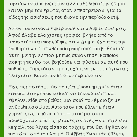
μην συναντά κανείς τον άλλο αδελφό στην έρημο
και να μην τον ερωτά, όταν επέστρεφαν, για το
είδος της ασκήσεως που έκανε την περίοδο αυτή.
Αυτόν τον κανόνα εφάρμοσε και ο Αββάς Ζωσιμάς.
Αφού έλαβε ελάχιστες τροφές, βγήκε από το
μοναστήρι και πορεύθηκε στην έρημο, έχοντας την
επιθυμία να εισέλθει όσο μπορούσε πιο βαθειά σε
αυτή, με την ελπίδα μήπως συναντήσει κάποιον
ασκητή που θα τον βοηθούσε να φθάσει σε αυτό που
ποθούσε. Πορευόταν προσευχόμενος και τρώγοντας
ελάχιστα. Κοιμόταν δε όπου ευρισκόταν.
Είχε περπατήσει μία πορεία είκοσι ημερών όταν,
κάποια στιγμή που κάθισε να ξεκουραστεί και
έψελνε, είδε στο βάθος μια σκιά που έμοιαζε με
ανθρώπινο σώμα. Αυτό το ον που έβλεπε ήταν
γυμνό, είχε μαύρο σώμα – το σώμα αυτό
προερχόταν από τις ηλιακές ακτίνες – και είχε στο
κεφάλι του λίγες άσπρες τρίχες, που δεν έφθαναν
πιο κάτω από τον λαιμό. Ο Αββάς Ζωσιμάς έβλεπε