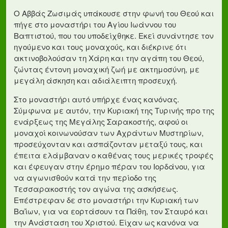
Ο Αββάς Ζωσιμάς υπάκουσε στην φωνή του Θεού και
πήγε στο μοναστήρι του Αγίου Ιωάννου του
Βαπτιστού, που του υποδείχθηκε. Εκεί συνάντησε τον
ηγούμενο και τους μοναχούς, και διέκρινε ότι
ακτινοβολούσαν τη Χάρη και την αγάπη του Θεού,
ζώντας έντονη μοναχική ζωή με ακτημοσύνη, με
μεγάλη άσκηση και αδιάλειπτη προσευχή.
Στο μοναστήρι αυτό υπήρχε ένας κανόνας.
Σύμφωνα με αυτόν, την Κυριακή της Τυρινής προ της
ενάρξεως της Μεγάλης Σαρακοστής, αφού οι
μοναχοί κοινωνούσαν των Αχράντων Μυστηρίων,
προσεύχονταν και ασπάζονταν μεταξύ τους, και
έπειτα ελάμβαναν ο καθένας τους μερικές τροφές
και έφευγαν στην έρημο πέραν του Ιορδάνου, για
να αγωνισθούν κατά την περίοδο της
Τεσσαρακοστής τον αγώνα της ασκήσεως.
Επέστρεφαν δε στο μοναστήρι την Κυριακή των
Βαΐων, για να εορτάσουν τα Πάθη, τον Σταυρό και
την Ανάσταση του Χριστού. Είχαν ως κανόνα να