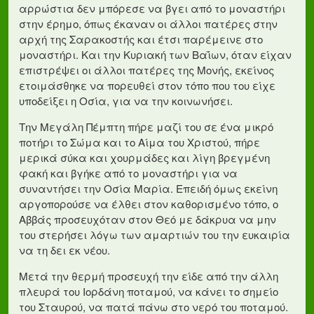
αρρώστια δεν μπόρεσε να βγει από το μοναστήρι
στην έρημο, όπως έκαναν οι άλλοι πατέρες στην
αρχή της Σαρακοστής και έτσι παρέμεινε στο
μοναστήρι. Και την Κυριακή των Βαΐων, όταν είχαν
επιστρέψει οι άλλοι πατέρες της Μονής, εκείνος
ετοιμάσθηκε να πορευθεί στον τόπο που του είχε
υποδείξει η Οσία, για να την κοινωνήσει.
Την Μεγάλη Πέμπτη πήρε μαζί του σε ένα μικρό
ποτήρι το Σώμα και το Αίμα του Χριστού, πήρε
μερικά σύκα και χουρμάδες και λίγη βρεγμένη
φακή και βγήκε από το μοναστήρι για να
συναντήσει την Οσία Μαρία. Επειδή όμως εκείνη
αργοπορούσε να έλθει στον καθορισμένο τόπο, ο
Αββάς προσευχόταν στον Θεό με δάκρυα να μην
του στερήσει λόγω των αμαρτιών του την ευκαιρία
να τη δει εκ νέου.
Μετά την θερμή προσευχή την είδε από την άλλη
πλευρά του Ιορδάνη ποταμού, να κάνει το σημείο
του Σταυρού, να πατά πάνω στο νερό του ποταμού.