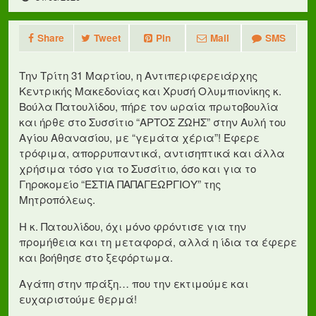
Share
Tweet
Pin
Mail
SMS
Την Τρίτη 31 Μαρτίου, η Αντιπεριφερειάρχης
Κεντρικής Μακεδονίας και Χρυσή Ολυμπιονίκης κ.
Βούλα Πατουλίδου, πήρε τον ωραία πρωτοβουλία
και ήρθε στο Συσσίτιο “ΑΡΤΟΣ ΖΩΗΣ” στην Αυλή του
Αγίου Αθανασίου, με “γεμάτα χέρια”! Έφερε
τρόφιμα, απορρυπαντικά, αντισηπτικά και άλλα
χρήσιμα τόσο για το Συσσίτιο, όσο και για το
Γηροκομείο “ΕΣΤΙΑ ΠΑΠΑΓΕΩΡΓΙΟΥ” της
Μητροπόλεως.
Η κ. Πατουλίδου, όχι μόνο φρόντισε για την
προμήθεια και τη μεταφορά, αλλά η ίδια τα έφερε
και βοήθησε στο ξεφόρτωμα.
Αγάπη στην πράξη… που την εκτιμούμε και
ευχαριστούμε θερμά!