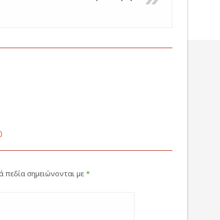
ο
κά πεδία σημειώνονται με
*