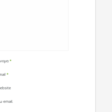
νομα
*
mail
*
ebsite
 email.