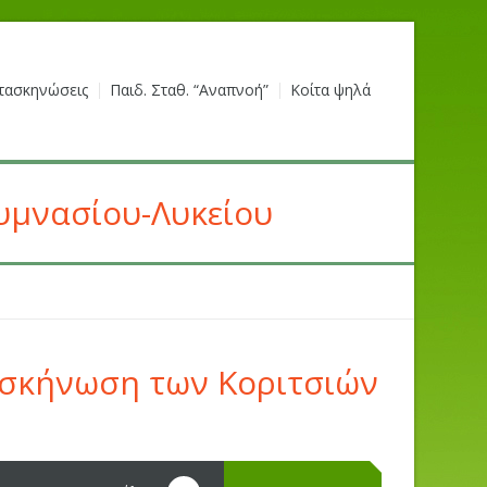
τασκηνώσεις
Παιδ. Σταθ. “Αναπνοή”
Κοίτα ψηλά
υμνασίου-Λυκείου
ασκήνωση των Κοριτσιών