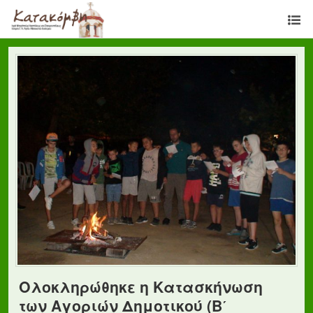
Ολοκληρώθηκε η Κατασκήνωση
των Αγοριών Δημοτικού (Β΄