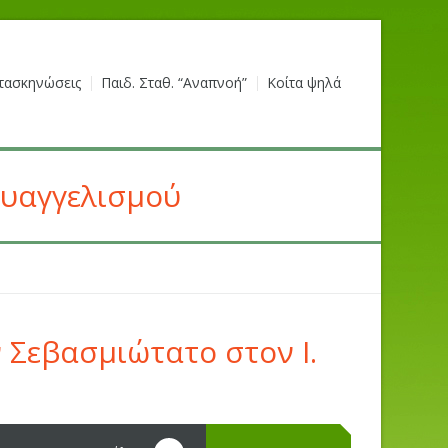
τασκηνώσεις
Παιδ. Σταθ. “Αναπνοή”
Κοίτα ψηλά
Ευαγγελισμού
 Σεβασμιώτατο στον Ι.