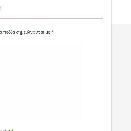
ο
κά πεδία σημειώνονται με
*
νομα
*