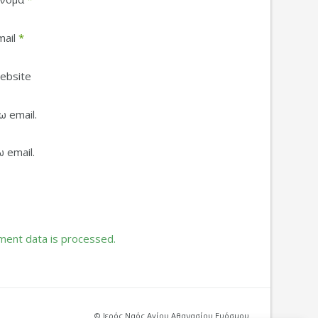
mail
*
ebsite
 email.
 email.
ent data is processed.
© Ιερός Ναός Αγίου Αθανασίου Ευόσμου